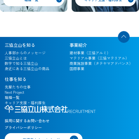
三協立山を知る
事業紹介
人事部からのメッセージ
建材事業（三協アルミ）
三協立山とは
マテリアル事業（三協マテリアル）
数字で知る三協立山
商業施設事業（タテヤマアドバンス）
身近にある三協立山の商品
国際事業
仕事を知る
先輩たちの仕事
Next Project
職種一覧
キャリア支援・福利厚生
採用に関するお問い合わせ
プライバシーポリシー