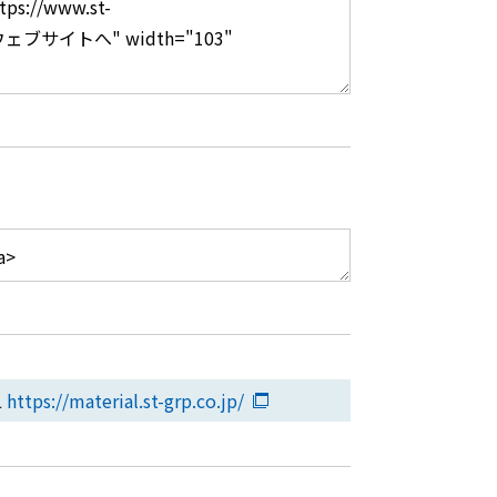
L
https://material.st-grp.co.jp/