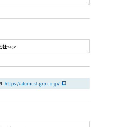
RL
https://alumi.st-grp.co.jp/