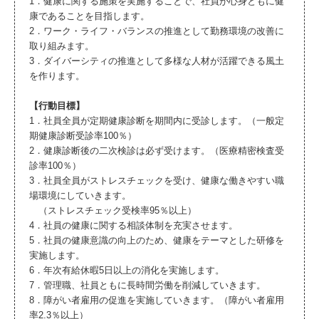
1．健康に関する施策を実施することで、社員が心身ともに健
康であることを目指します。
2．ワーク・ライフ・バランスの推進として勤務環境の改善に
取り組みます。
3．ダイバーシティの推進として多様な人材が活躍できる風土
を作ります。
【行動目標】
1．社員全員が定期健康診断を期間内に受診します。（一般定
期健康診断受診率100％）
2．健康診断後の二次検診は必ず受けます。（医療精密検査受
診率100％）
3．社員全員がストレスチェックを受け、健康な働きやすい職
場環境にしていきます。
（ストレスチェック受検率95％以上）
4．社員の健康に関する相談体制を充実させます。
5．社員の健康意識の向上のため、健康をテーマとした研修を
実施します。
6．年次有給休暇5日以上の消化を実施します。
7．管理職、社員ともに長時間労働を削減していきます。
8．障がい者雇用の促進を実施していきます。（障がい者雇用
率2.3％以上）