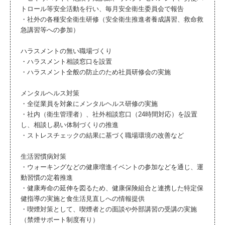
トロール等安全活動を行い、毎月安全衛生委員会で報告
・社外の各種安全衛生研修（安全衛生推進者養成講習、救命救
急講習等への参加）
ハラスメントの無い職場づくり
・ハラスメント相談窓口を設置
・ハラスメント全般の防止のため社員研修会の実施
メンタルヘルス対策
・全従業員を対象にメンタルヘルス研修の実施
・社内（衛生管理者）、社外相談窓口（24時間対応）を設置
し、相談し易い体制づくりの推進
・ストレスチェックの結果に基づく職場環境の改善など
生活習慣病対策
・ウォーキングなどの健康増進イベントの参加などを通じ、運
動習慣の定着推進
・健康寿命の延伸を図るため、健康保険組合と連携した特定保
健指導の実施と食生活見直しへの情報提供
・喫煙対策として、喫煙者との面談や外部講習の受講の実施
（禁煙サポート制度有り）