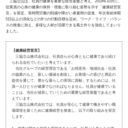
三協立山は、社員の健康を重要な経営基盤と考え、2019年10月に、
従業員の心身の健康の保持・増進に取り組む姿勢を示す「健康経営宣
言」を策定。長時間労働の削減や障がい者雇用の促進、年次有給休暇
5日以上の消化などの8つの行動目標を定め、ワーク・ライフ・バラン
スの推進に加え、多様な人材が活躍できる風土作りを強化してまいり
ました。
【健康経営宣言】
三協立山株式会社は、社員自らが心身ともに健康であり続け
られる会社でいたいと考えています。
当社グループの経営理念である「お得意先・地域社会・社員
の協業のもと、新しい価値を創造し、お客様への喜びと満足の
提供を通じて、豊かな暮らしの実現に貢献」するためには、社
員一人ひとりが健康でなければなりません。社員が健康でいる
ことは、当社が成長していくための重要な経営基盤であると考
えています。
三協立山株式会社では、社員が安心して健康で働きやすい職
場環境を築くために健康経営を推進し、以下の取り組みを宣言
します。