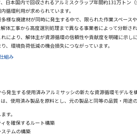
、日本国内で回収されるアルミスクラップ年間約131万トン（
国内循環利用が求められています。
多様な廃建材が同時に発生する中で、限られた作業スペースや
、解体工事から高度選別処理まで異なる事業者によって分断さ
これにより、解体主が資源循環の信頼性や貢献度を明確に示し
り、環境負荷低減の機会損失につながっています。
仕組み
から発生する使用済みアルミサッシの新たな資源循環モデルを
とは、使用済み製品を原料とし、元の製品と同等の品質・用途
します。
ティを確保するルート構築
システムの構築