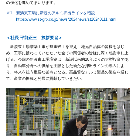
の強化を進めてまいります。
※1．新湊東工場に新規のアルミ押出ラインを増設
https://www.st-grp.co.jp/news/2024news/st20240111.html
＜社長 平能正三 挨拶要旨＞
新湊東工場増築工事が無事竣工を迎え、地元自治体の皆様をはじ
め、工事に携わっていただいた全ての関係者の皆様に深く感謝申し上
げる。今回の新湊東工場増築は、新設以来約20年ぶりの大型投資であ
り、自動車分野への供給を主眼とした新たな押出ラインの導入によ
り、将来を担う重要な拠点となる。高品質なアルミ製品の製造を通じ
て、産業の振興と発展に貢献していきたい。