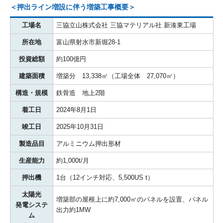
＜押出ライン増設に伴う増築工事概要＞
工場名
三協立山株式会社 三協マテリアル社 新湊東工場
所在地
富山県射水市新堀28-1
投資総額
約100億円
建築面積
増築分 13,338㎡（工場全体 27,070㎡）
構造・規模
鉄骨造 地上2階
着工日
2024年8月1日
竣工日
2025年10月31日
製造品目
アルミニウム押出形材
生産能力
約1,000t/月
押出機
1台（12インチ対応、5,500US t）
太陽光
増築部の屋根上に約7,000㎡のパネルを設置、パネル
発電システ
出力約1MW
ム