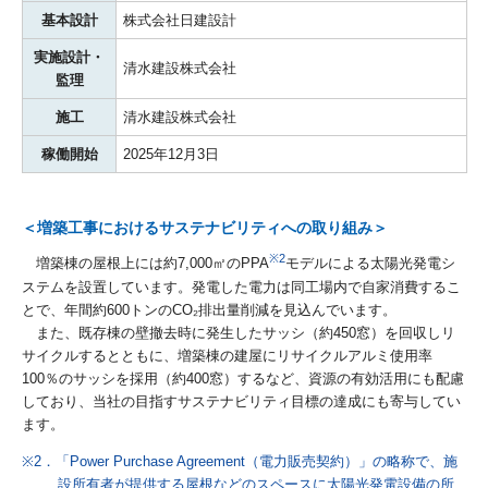
基本設計
株式会社日建設計
実施設計・
清水建設株式会社
監理
施工
清水建設株式会社
稼働開始
2025年12月3日
＜増築工事におけるサステナビリティへの取り組み＞
※2
増築棟の屋根上には約7,000㎡のPPA
モデルによる太陽光発電シ
ステムを設置しています。発電した電力は同工場内で自家消費するこ
とで、年間約600トンのCO₂排出量削減を見込んでいます。
また、既存棟の壁撤去時に発生したサッシ（約450窓）を回収しリ
サイクルするとともに、増築棟の建屋にリサイクルアルミ使用率
100％のサッシを採用（約400窓）するなど、資源の有効活用にも配慮
しており、当社の目指すサステナビリティ目標の達成にも寄与してい
ます。
※2．「Power Purchase Agreement（電力販売契約）」の略称で、施
設所有者が提供する屋根などのスペースに太陽光発電設備の所