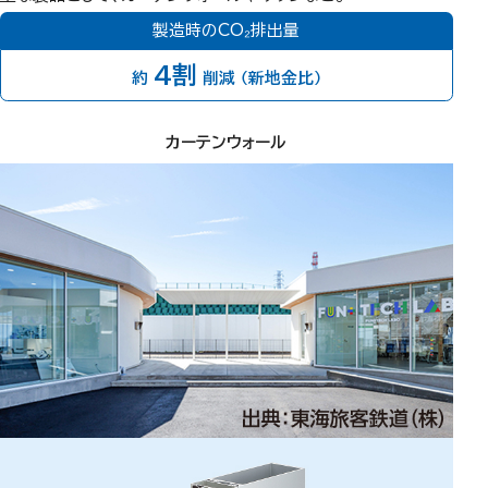
製造時のCO₂排出量
4割
約
削減
（新地金比）
カーテンウォール