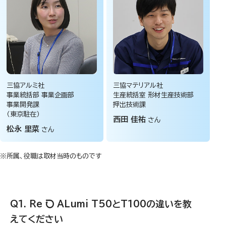
三協アルミ社
三協マテリアル社
事業統括部
事業企画部
生産統括室
形材生産技術部
事業開発課
押出技術課
（東京駐在）
西田 佳祐
さん
松永 里菜
さん
※所属、役職は取材当時のものです
Re
ALumi T50とT100の違いを教
えてください