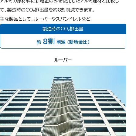
アルミの原材料に新地金のみを使用したアルミ建材と比較し
て、製造時のCO₂排出量を約8割削減できます。
主な製品として、ルーバーやスパンドレルなど。
製造時のCO₂排出量
8割
約
削減
（新地金比）
ルーバー