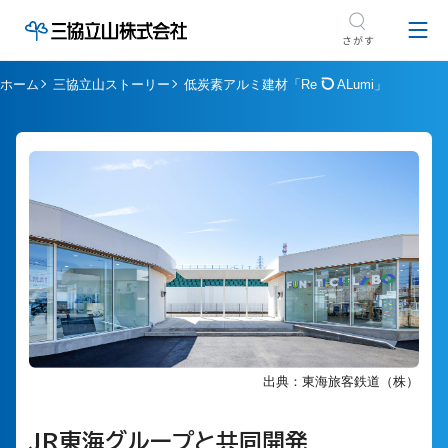
ホーム
三協立山ストーリー
低炭素アルミ建材「Re
ALumi」
出典：東海旅客鉄道（株）
JR東海グループと
共同開発