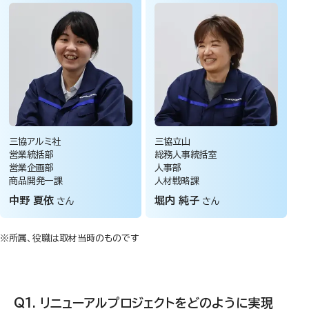
三協アルミ社
三協立山
営業統括部
総務人事統括室
営業企画部
人事部
商品開発一課
人材戦略課
中野 夏依
堀内 純子
さん
さん
※所属、役職は取材当時のものです
リニューアルプロジェクトをどのように実現