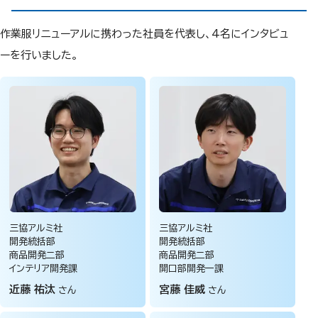
作業服リニューアルに携わった社員を代表し、4名にインタビュ
ーを行いました。
三協アルミ社
三協アルミ社
開発統括部
開発統括部
商品開発二部
商品開発二部
インテリア開発課
開口部開発一課
近藤 祐汰
宮藤 佳威
さん
さん