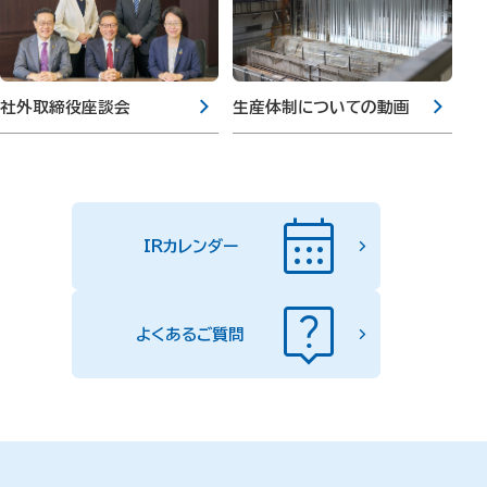
社外取締役座談会
生産体制についての動画
calendar_month
IRカレンダー
live_help
よくあるご質問