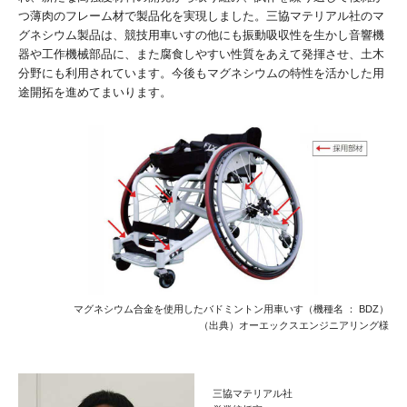
つ薄肉のフレーム材で製品化を実現しました。三協マテリアル社のマ
グネシウム製品は、競技用車いすの他にも振動吸収性を生かし音響機
器や工作機械部品に、また腐食しやすい性質をあえて発揮させ、土木
分野にも利用されています。今後もマグネシウムの特性を活かした用
途開拓を進めてまいります。
マグネシウム合金を使用したバドミントン用車いす（機種名 ： BDZ）
（出典）オーエックスエンジニアリング様
三協マテリアル社