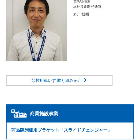
営業統括室
本社営業部 特販課
岩川 博昭
競技用車いす 取り組み紹介
商業施設
事業
商品陳列棚用ブラケット「スライドチェンジャー」