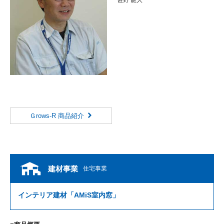
佐野 龍大
Ｇrows-R 商品紹介
建材事業
住宅事業
インテリア建材「AMiS室内窓」