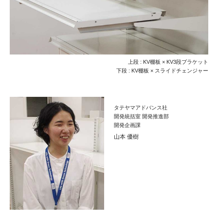
上段 : KV棚板 × KV3段ブラケット
下段 : KV棚板 × スライドチェンジャー
タテヤマアドバンス社
開発統括室 開発推進部
開発企画課
山本 優樹