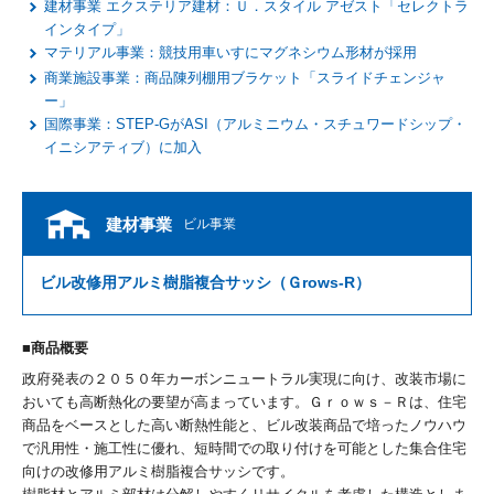
建材事業 エクステリア建材：Ｕ．スタイル アゼスト「セレクトラ
インタイプ」
マテリアル事業：競技用車いすにマグネシウム形材が採用
商業施設事業：商品陳列棚用ブラケット「スライドチェンジャ
ー」
国際事業：STEP-GがASI（アルミニウム・スチュワードシップ・
イニシアティブ）に加入
建材事業
ビル事業
ビル改修用アルミ樹脂複合サッシ（Ｇrows-R）
商品概要
政府発表の２０５０年カーボンニュートラル実現に向け、改装市場に
おいても高断熱化の要望が高まっています。Ｇｒｏｗｓ－Ｒは、住宅
商品をベースとした高い断熱性能と、ビル改装商品で培ったノウハウ
で汎用性・施工性に優れ、短時間での取り付けを可能とした集合住宅
向けの改修用アルミ樹脂複合サッシです。