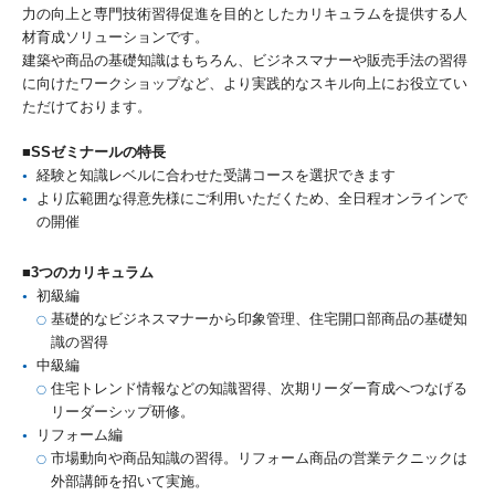
力の向上と専門技術習得促進を目的としたカリキュラムを提供する人
材育成ソリューションです。
建築や商品の基礎知識はもちろん、ビジネスマナーや販売手法の習得
に向けたワークショップなど、より実践的なスキル向上にお役立てい
ただけております。
■SSゼミナールの特長
経験と知識レベルに合わせた受講コースを選択できます
より広範囲な得意先様にご利用いただくため、全日程オンラインで
の開催
■3つのカリキュラム
初級編
基礎的なビジネスマナーから印象管理、住宅開口部商品の基礎知
識の習得
中級編
住宅トレンド情報などの知識習得、次期リーダー育成へつなげる
リーダーシップ研修。
リフォーム編
市場動向や商品知識の習得。リフォーム商品の営業テクニックは
外部講師を招いて実施。