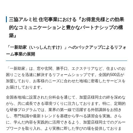
三協アルミ社 住宅事業における『お得意先様との効果
的なコミュニケーションと豊かなパートナシップの構
築』
「一新助家（いっしんたすけ）」へのバックアップによるリフォ
ーム事業の展開
「一新助家」は、窓や玄関、勝手口、エクステリアなど、住まいのお
困りごとを迅速に解決するリフォームショップです。全国約500店が
加盟しており、お客様のニーズに合わせた地域に密着したサービスを
お届けしております。
全国各地域に設置された分科会を通じて、加盟店様同士の絆を深めな
がら、共に成長できる環境づくりに注力しております。特に、定期的
な研修プログラムでは、業界の第一線で活躍する外部講師をお招き
し、専門知識や最新トレンドを基礎から学べる講習会を実施。さら
に、学んだ内容を実践的に活用できるよう、加盟店様同士でのグルー
プワークを取り入れ、より実務に即した学びの場を提供しておりま