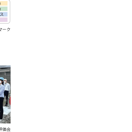
マーク
評価会