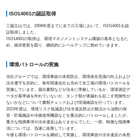
ISO14001の認証取得
三協立山では、2008年度までに全ての工場において、ISO14001を認
証取得しました。
ISO14001の取得は、環境マネジメントシステム構築の基本となるた
め、維持更新を図り、継続的にレベルアップに努めていきます。
環境パトロールの実施
当社グループでは、環境事故の未然防止、環境保全意識の向上および
法令遵守を目的に、毎年関連会社も含めて全工場の環境パトロールを
実施しています。届出書類などが法令に準拠しているか、環境測定デ
ータが基準値を外れていないか、タンク類が液漏れを起こす危険性が
ないかなどについて書類チェックおよび現場確認を行っています。
2023年度は、環境リスク低減及び法令違反防止の観点から油類の保
管・貯蔵施設や冷媒使用機器などを重点的にパトロールしましたが、
重大な指摘事項や法令違反はありませんでした。一部、軽微な指摘事
項については、迅速に改善しています。
今後も環境パトロールを継続して実施し、環境事故や法令違反の未然